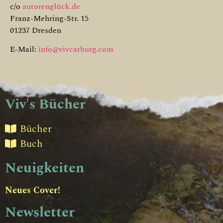
c/o
autorenglück.de
Franz-Mehring-Str. 15
01237 Dresden
E-Mail:
info@vivcatburg.com
Viv's Bücher
Bücher
Buch
Neuigkeiten
Neues Cover!
Newsletter